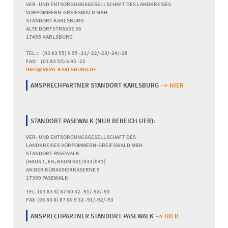
VER- UND ENTSORGUNGSGESELLSCHAFT DES LANDKREISES
VORPOMMERN-GREIFSWALD MBH
STANDORT KARLSBURG
ALTE DORFSTRASSE 36
17495 KARLSBURG
TEL.: (03 83 55) 6 95 -21/-22/-23/-24/-28
FAX: (03 83 55) 6 95 -25
INFO@VEVG-KARLSBURG.DE
ANSPRECHPARTNER STANDORT KARLSBURG
--> HIER
STANDORT PASEWALK (NUR BEREICH UER):
VER- UND ENTSORGUNGSGESELLSCHAFT DES
LANDKREISES VORPOMMERN-GREIFSWALD MBH
STANDORT PASEWALK
(HAUS 1, EG, RAUM 031/033/041)
AN DER KÜRASSIERKASERNE 9
17309 PASEWALK
TEL. (03 83 4) 87 60 32 -91/-92/-93
FAX (03 83 4) 87 60 9 32 -91/-92/-93
ANSPRECHPARTNER STANDORT PASEWALK
--> HIER