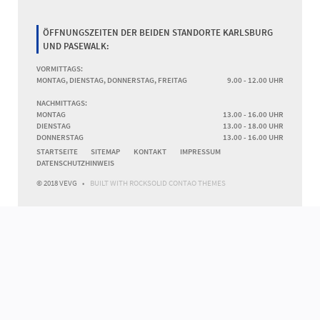
ÖFFNUNGSZEITEN DER BEIDEN STANDORTE KARLSBURG
UND PASEWALK:
VORMITTAGS:
MONTAG, DIENSTAG, DONNERSTAG, FREITAG
9.00 - 12.00 UHR
NACHMITTAGS:
MONTAG
13.00 - 16.00 UHR
DIENSTAG
13.00 - 18.00 UHR
DONNERSTAG
13.00 - 16.00 UHR
NAVIGATION
STARTSEITE
SITEMAP
KONTAKT
IMPRESSUM
ÜBERSPRINGEN
DATENSCHUTZHINWEIS
© 2018 VEVG
BUILT WITH
ROCKSOLID CONTAO THEMES