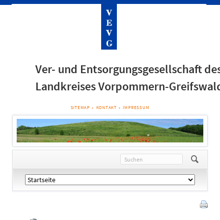
Ver- und Entsorgungsgesellschaft de
Landkreises Vorpommern-Greifswal
NAVIGATION
SITEMAP
KONTAKT
IMPRESSUM
ÜBERSPRINGEN
Navigation
überspringen