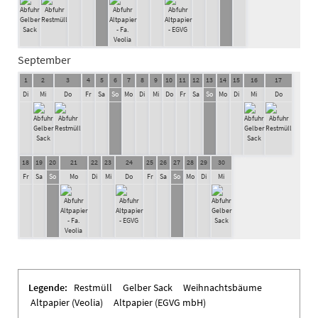
September
1
2
3
4
5
6
7
8
9
10
11
12
13
14
15
16
17
Di
Mi
Do
Fr
Sa
So
Mo
Di
Mi
Do
Fr
Sa
So
Mo
Di
Mi
Do
18
19
20
21
22
23
24
25
26
27
28
29
30
Fr
Sa
So
Mo
Di
Mi
Do
Fr
Sa
So
Mo
Di
Mi
Legende:
Restmüll
Gelber Sack
Weihnachtsbäume
Altpapier (Veolia)
Altpapier (EGVG mbH)