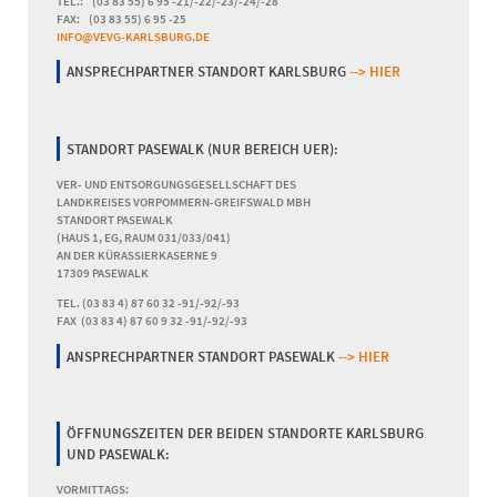
TEL.: (03 83 55) 6 95 -21/-22/-23/-24/-28
FAX: (03 83 55) 6 95 -25
INFO@VEVG-KARLSBURG.DE
ANSPRECHPARTNER STANDORT KARLSBURG
--> HIER
STANDORT PASEWALK (NUR BEREICH UER):
VER- UND ENTSORGUNGSGESELLSCHAFT DES
LANDKREISES VORPOMMERN-GREIFSWALD MBH
STANDORT PASEWALK
(HAUS 1, EG, RAUM 031/033/041)
AN DER KÜRASSIERKASERNE 9
17309 PASEWALK
TEL. (03 83 4) 87 60 32 -91/-92/-93
FAX (03 83 4) 87 60 9 32 -91/-92/-93
ANSPRECHPARTNER STANDORT PASEWALK
--> HIER
ÖFFNUNGSZEITEN DER BEIDEN STANDORTE KARLSBURG
UND PASEWALK:
VORMITTAGS: