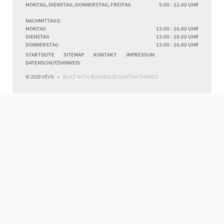
MONTAG, DIENSTAG, DONNERSTAG, FREITAG
9.00 - 12.00 UHR
NACHMITTAGS:
MONTAG
13.00 - 16.00 UHR
DIENSTAG
13.00 - 18.00 UHR
DONNERSTAG
13.00 - 16.00 UHR
NAVIGATION
STARTSEITE
SITEMAP
KONTAKT
IMPRESSUM
ÜBERSPRINGEN
DATENSCHUTZHINWEIS
© 2018 VEVG
BUILT WITH
ROCKSOLID CONTAO THEMES