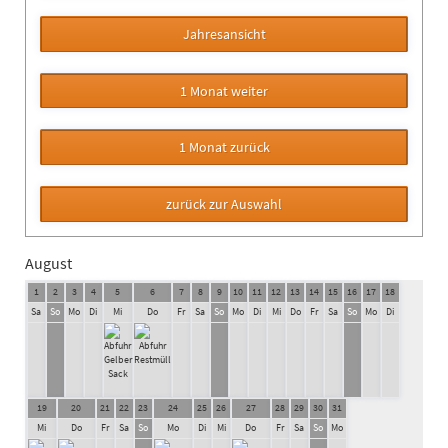
August
1
2
3
4
5
6
7
8
9
10
11
12
13
14
15
16
17
18
Sa
So
Mo
Di
Mi
Do
Fr
Sa
So
Mo
Di
Mi
Do
Fr
Sa
So
Mo
Di
19
20
21
22
23
24
25
26
27
28
29
30
31
Mi
Do
Fr
Sa
So
Mo
Di
Mi
Do
Fr
Sa
So
Mo