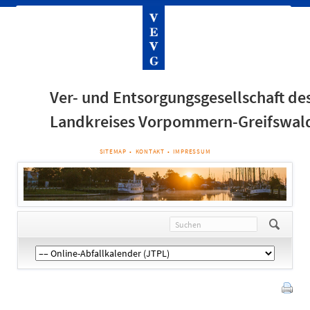
Ver- und Entsorgungsgesellschaft de
Landkreises Vorpommern-Greifswal
NAVIGATION
SITEMAP
KONTAKT
IMPRESSUM
ÜBERSPRINGEN
Navigation
überspringen